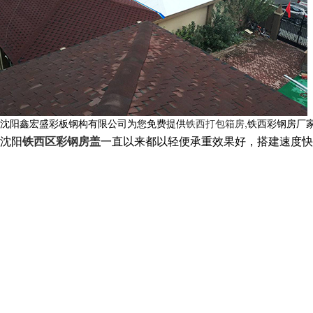
沈阳鑫宏盛彩板钢构有限公司为您免费提供
铁西打包箱房
,铁西彩钢房厂
沈阳
铁西区彩钢房盖
一直以来都以轻便承重效果好，搭建速度快