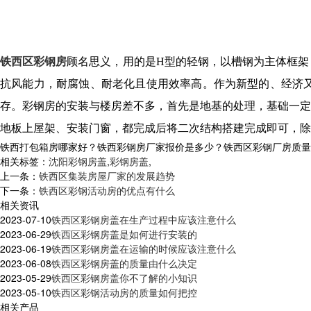
铁西区彩钢房
顾名思义，用的是
H型的轻钢，以槽钢为主体框
抗风能力，耐腐蚀、耐老化且使用效率高。作为新型的、经济
存。彩钢房的安装与楼房差不多，首先是地基的处理，基础一定
地板上屋架、安装门窗，都完成后将二次结构搭建完成即可，除
铁西打包箱房哪家好？铁西彩钢房厂家报价是多少？铁西区彩钢厂房质量怎么样
相关标签：
沈阳彩钢房盖
,
彩钢房盖
,
上一条：
铁西区集装房屋厂家的发展趋势
下一条：
铁西区彩钢活动房的优点有什么
相关资讯
2023-07-10
铁西区彩钢房盖在生产过程中应该注意什么
2023-06-29
铁西区彩钢房盖是如何进行安装的
2023-06-19
铁西区彩钢房盖在运输的时候应该注意什么
2023-06-08
铁西区彩钢房盖的质量由什么决定
2023-05-29
铁西区彩钢房盖你不了解的小知识
2023-05-10
铁西区彩钢活动房的质量如何把控
相关产品