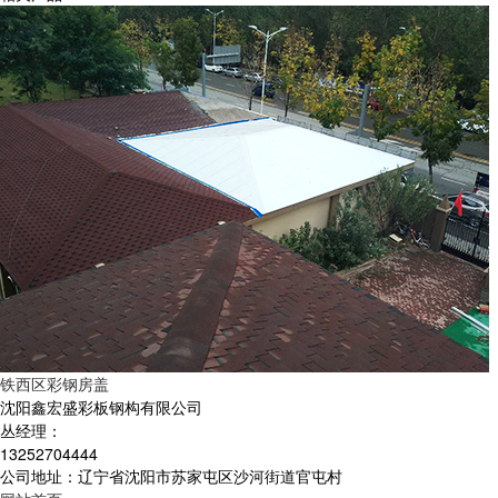
铁西区彩钢房盖
沈阳鑫宏盛彩板钢构有限公司
丛经理：
13252704444
公司地址：辽宁省沈阳市苏家屯区沙河街道官屯村