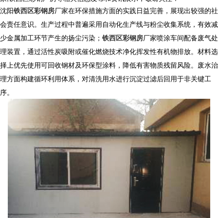
沈阳
铁西区彩钢房
厂家在环保措施方面的实践日益完善，展现出较强的社
会责任意识。生产过程中普遍采用自动化生产线与粉尘收集系统，有效减
少金属加工环节产生的扬尘污染；
铁西区彩钢房
厂家喷涂车间配备废气处
理装置，通过活性炭吸附或催化燃烧技术净化挥发性有机物排放。材料选
择上优先使用可回收钢材及环保型涂料，降低有害物质残留风险。废水治
理方面构建循环利用体系，对清洗用水进行沉淀过滤后回用于非关键工
序。