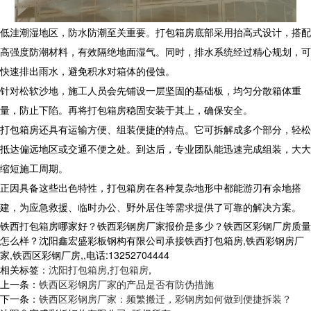
低洼潮湿地区，防水防潮至关重要。
打包箱房
底部采用抬高式设计，搭配
高强度防潮材料，有效隔绝地面湿气。同时，排水系统经过精心规划，可
快速排出雨水，避免积水对箱体的侵蚀。​
针对松软沙地，施工人员会先铺设一层坚固的基础板，均匀分散箱体重
量，防止下陷。再将
打包箱房
稳固安装于其上，确保安全。​
打包箱房
还具有运输方便、组装便捷的特点。它可拆解成多个部分，轻松
抵达偏远地区或交通不便之处。到达后，专业团队能迅速完成组装，大大
缩短施工周期。​
正因具备这些出色特性，
打包箱房
在各种复杂地形中都能游刃有余地搭
建，为应急救援、临时办公、野外居住等需求提供了可靠的解决方案。
铁西打包箱房哪家好？铁西彩钢房厂家报价是多少？铁西区彩钢厂房质量
怎么样？沈阳鑫宏盛彩板钢构有限公司承接铁西打包箱房,铁西彩钢房厂
家,铁西区彩钢厂房,,电话:13252704444
相关标签：
沈阳打包箱房
,
打包箱房
,
上一条：
铁西区彩钢房厂家的产品是否有防伪措施
下一条：
铁西区彩钢房厂家：频繁搬迁，彩钢房如何做到便捷拆装？