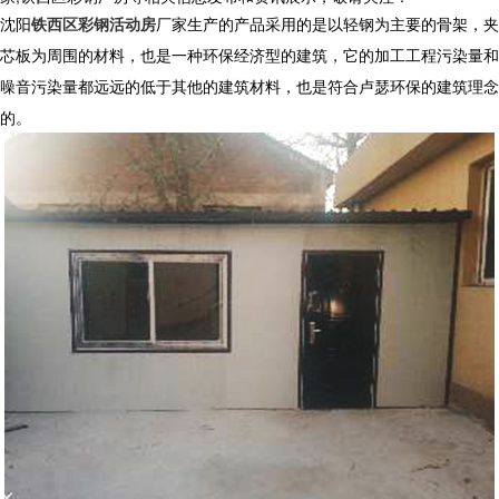
沈阳
铁西区彩钢活动房
厂家生产的产品采用的是以轻钢为主要的骨架，夹
芯板为周围的材料，也是一种环保经济型的建筑，它的加工工程污染量和
噪音污染量都远远的低于其他的建筑材料，也是符合卢瑟环保的建筑理念
的。