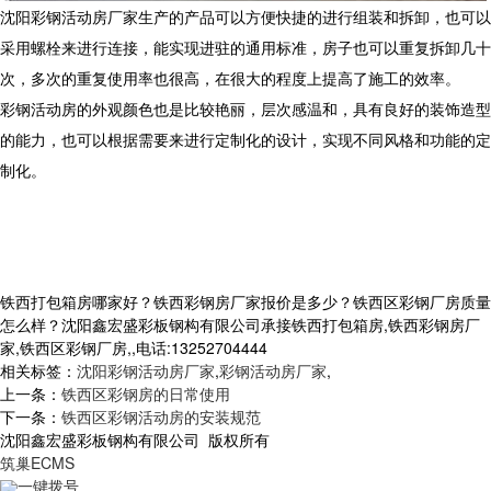
沈阳彩钢活动房厂家生产的产品可以方便快捷的进行组装和拆卸，也可以
采用螺栓来进行连接，能实现进驻的通用标准，房子也可以重复拆卸几十
次，多次的重复使用率也很高，在很大的程度上提高了施工的效率。
彩钢活动房的外观颜色也是比较艳丽，层次感温和，具有良好的装饰造型
的能力，也可以根据需要来进行定制化的设计，实现不同风格和功能的定
制化。
铁西打包箱房哪家好？铁西彩钢房厂家报价是多少？铁西区彩钢厂房质量
怎么样？沈阳鑫宏盛彩板钢构有限公司承接铁西打包箱房,铁西彩钢房厂
家,铁西区彩钢厂房,,电话:13252704444
相关标签：
沈阳彩钢活动房厂家
,
彩钢活动房厂家
,
上一条：
铁西区彩钢房的日常使用
下一条：
铁西区彩钢活动房的安装规范
沈阳鑫宏盛彩板钢构有限公司 版权所有
筑巢ECMS
一键拨号