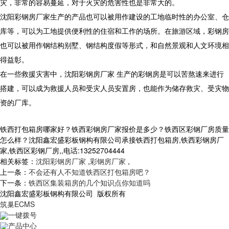
灾，非常的容易蔓延，对于火灾的危害性也是非常大的。
沈阳彩钢房厂家生产的产品也可以被用作建设的工地临时性的办公室、仓
库等，可以为工地提供便利性的住宿和工作的场所。在旅游区域，彩钢房
也可以被用作钢结构别墅、钢结构度假等形式，和自然景观和人文环境相
得益彰。
在一些救援灾害中，沈阳彩钢房厂家 生产的彩钢房是可以苦熬速来进行
搭建，可以成为救援人员和受灾人员安置房，也能作为储存救灾、受灾物
资的厂库。
铁西打包箱房哪家好？铁西彩钢房厂家报价是多少？铁西区彩钢厂房质量
怎么样？沈阳鑫宏盛彩板钢构有限公司承接铁西打包箱房,铁西彩钢房厂
家,铁西区彩钢厂房,,电话:13252704444
相关标签：
沈阳彩钢房厂家
,
彩钢房厂家
,
上一条：
不会还有人不知道铁西区打包箱房吧？
下一条：
铁西区集装箱房的几个知识点你知道吗
沈阳鑫宏盛彩板钢构有限公司 版权所有
筑巢ECMS
一键拨号
产品中心